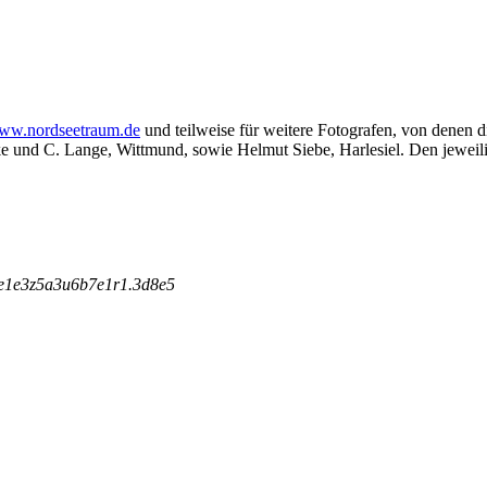
ww.nordseetraum.de
und teilweise für weitere Fotografen, von denen 
ke
und
C. Lange
, Wittmund, sowie Helmut Siebe, Harlesiel. Den jeweili
e
1
e
3
z
5
a
3
u
6
b
7
e
1
r
1
.
3
d
8
e
5