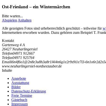
Ost-Friesland – ein Wintermärchen
Bitte warten...
Abspielen
Anhalten
Alle gezeigten Fotos sind urheberrechtlich geschützt – teilweise für
w
Internetseiten erworben wurden. Dazu gehören zum Beispiel
T. Fran
Kontakt
Gartenweg 4 A
26427 Neuharlingersiel
Telefon
04971 912667
Telefax
04971 925764
Email
i
6
n
4
f
6
o
1
@
2
n
8
e
3
u
8
h
3
a
8
r
1
l
4
i
4
n
6
g
1
e
2
r
9
s
9
i
1
e
7
l
3
-
6
n
1
o
6
r
2
d
2
s
5
www.neuharlingersiel-nordseezauber.de
Inhalte
Angebote
Ausstattung
Bilder
Datenschutz-Erklärung
Freie Termine
Gästebuch
Impressum