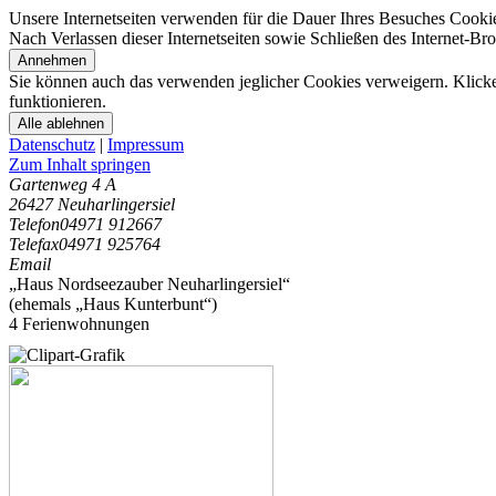
Unsere Internetseiten verwenden für die Dauer Ihres Besuches Cooki
Nach Verlassen dieser Internetseiten sowie Schließen des Internet-B
Annehmen
Sie können auch das verwenden jeglicher Cookies verweigern. Klicken
funktionieren.
Alle ablehnen
Datenschutz
|
Impressum
Zum Inhalt springen
Gartenweg 4 A
26427 Neuharlingersiel
Telefon
04971 912667
Telefax
04971 925764
Email
„Haus Nordseezauber Neuharlingersiel“
(ehemals „Haus Kunterbunt“)
4 Ferienwohnungen