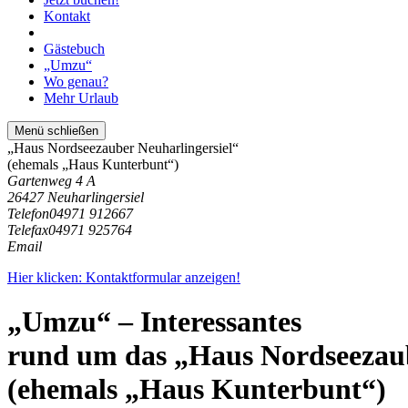
Kontakt
Gästebuch
„Umzu“
Wo genau?
Mehr Urlaub
Menü schließen
„Haus Nordseezauber Neuharlingersiel“
(ehemals „Haus Kunterbunt“)
Gartenweg 4 A
26427 Neuharlingersiel
Telefon
04971 912667
Telefax
04971 925764
Email
Hier klicken: Kontaktformular anzeigen!
„Umzu“ – Interessantes
rund um das „Haus Nordseezaub
(ehemals „Haus Kunterbunt“)