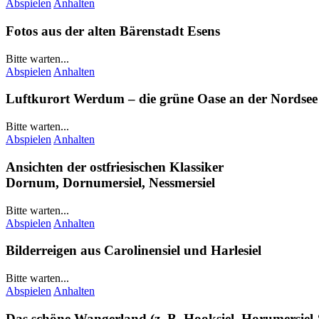
Abspielen
Anhalten
Fotos aus der alten Bärenstadt
Esens
Bitte warten...
Abspielen
Anhalten
Luftkurort
Werdum
– die grüne Oase an der Nordsee
Bitte warten...
Abspielen
Anhalten
Ansichten der ostfriesischen Klassiker
Dornum
,
Dornumersiel
,
Nessmersiel
Bitte warten...
Abspielen
Anhalten
Bilderreigen aus
Carolinensiel
und
Harlesiel
Bitte warten...
Abspielen
Anhalten
Das schöne
Wangerland
(z. B.
Hooksiel
,
Horumersiel-S